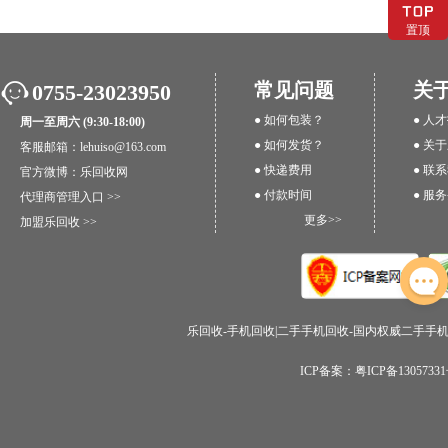
置顶
常见问题
关
0755-23023950
● 如何包装？
● 人
周一至周六 (9:30-18:00)
● 如何发货？
● 关
客服邮箱：lehuiso@163.com
● 快递费用
● 联
官方微博：
乐回收网
● 付款时间
● 服
代理商管理入口 >>
更多>>
加盟乐回收 >>
乐回收-手机回收|二手手机回收-国内权威二手手机回收
ICP备案：粤ICP备1305