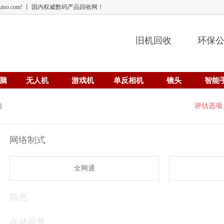
 lehuiso.com! 丨 国内权威数码产品回收网！
旧机回收
环保
脑
无人机
游戏机
单反相机
镜头
智能
版）
评估选项
网络制式
全网通
颜色
存储容量