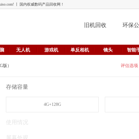
 lehuiso.com! 丨 国内权威数码产品回收网！
旧机回收
环保
脑
无人机
游戏机
单反相机
镜头
智能
（5G版）
评估选项
存储容量
4G+128G
使用情况
屏幕外观