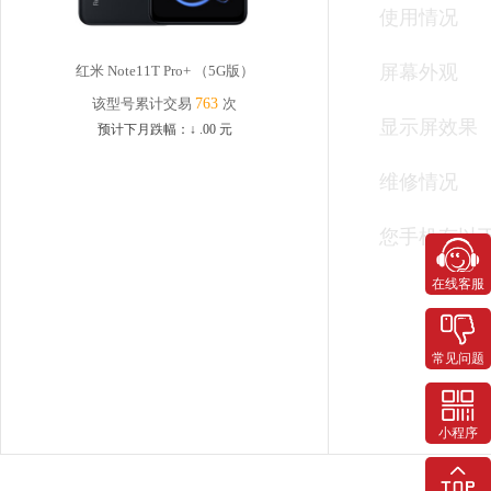
使用情况
屏幕外观
红米 Note11T Pro+ （5G版）
该型号累计交易
763
次
显示屏效果
预计下月跌幅：
↓
.00
元
维修情况
您手机有以
在线客服
常见问题
小程序