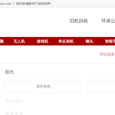
 lehuiso.com! 丨 国内权威数码产品回收网！
旧机回收
环保
脑
无人机
游戏机
单反相机
镜头
智能
评估选项
颜色
深空灰色
网络模式
购买渠道