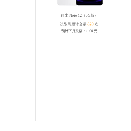
红米 Note 12（5G版）
该型号累计交易
820
次
预计下月跌幅：
↓
.00
元