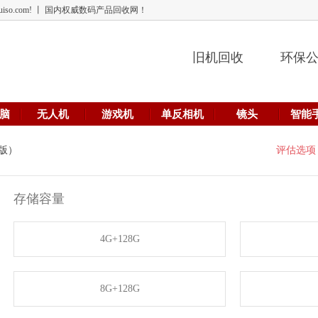
 lehuiso.com! 丨 国内权威数码产品回收网！
旧机回收
环保
脑
无人机
游戏机
单反相机
镜头
智能
G版）
评估选项
存储容量
4G+128G
8G+128G