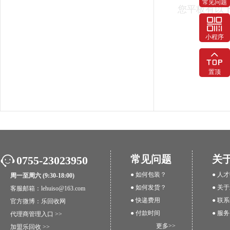
常见问题
您平板有以
小程序
置顶
常见问题
关
0755-23023950
● 如何包装？
● 人
周一至周六 (9:30-18:00)
● 如何发货？
● 关
客服邮箱：lehuiso@163.com
● 快递费用
● 联
官方微博：
乐回收网
● 付款时间
● 服
代理商管理入口 >>
更多>>
加盟乐回收 >>