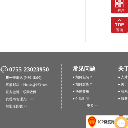
小程序
置顶
常见问题
关
0755-23023950
● 如何包装？
● 人
周一至周六 (9:30-18:00)
● 如何发货？
● 关
客服邮箱：lehuiso@163.com
● 快递费用
● 联
官方微博：
乐回收网
● 付款时间
● 服
代理商管理入口 >>
更多>>
加盟乐回收 >>