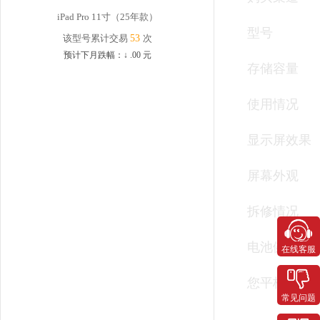
iPad Pro 11寸（25年款）
型号
该型号累计交易
53
次
预计下月跌幅：
↓
.00
元
存储容量
使用情况
显示屏效果
屏幕外观
拆修情况
电池健康度
在线客服
您平板有以
常见问题