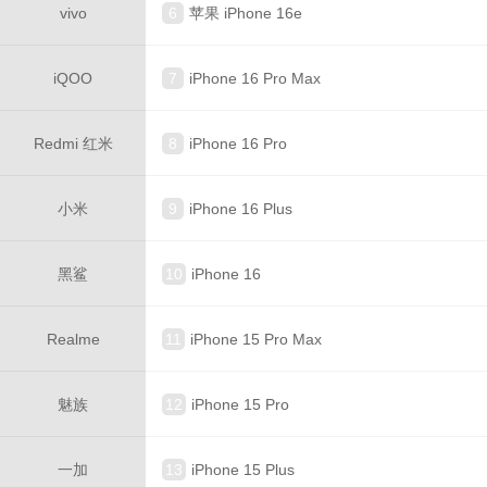
vivo
6
苹果 iPhone 16e
iQOO
7
iPhone 16 Pro Max
Redmi 红米
8
iPhone 16 Pro
小米
9
iPhone 16 Plus
黑鲨
10
iPhone 16
Realme
11
iPhone 15 Pro Max
魅族
12
iPhone 15 Pro
一加
13
iPhone 15 Plus