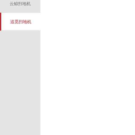
云鲸扫地机
追觅扫地机