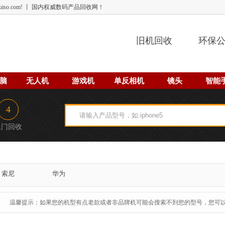
 lehuiso.com! 丨 国内权威数码产品回收网！
旧机回收
环保
脑
无人机
游戏机
单反相机
镜头
智能
4
上门回收
索尼
华为
温馨提示：如果您的机型有点老款或者非品牌机可能会搜索不到您的型号，您可