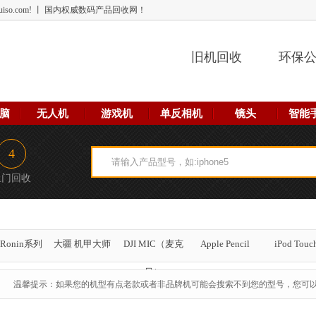
 lehuiso.com! 丨 国内权威数码产品回收网！
旧机回收
环保
脑
无人机
游戏机
单反相机
镜头
智能
4
上门回收
Ronin系列
大疆 机甲大师
DJI MIC（麦克
Apple Pencil
iPod Touc
风）
温馨提示：如果您的机型有点老款或者非品牌机可能会搜索不到您的型号，您可