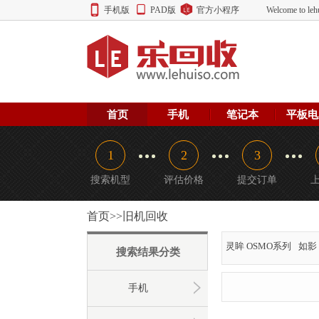
手机版
PAD版
官方小程序
Welcome to
首页
手机
笔记本
平板电
1
2
3
搜索机型
评估价格
提交订单
首页>>旧机回收
灵眸 OSMO系列
如影 
搜索结果分类
手机