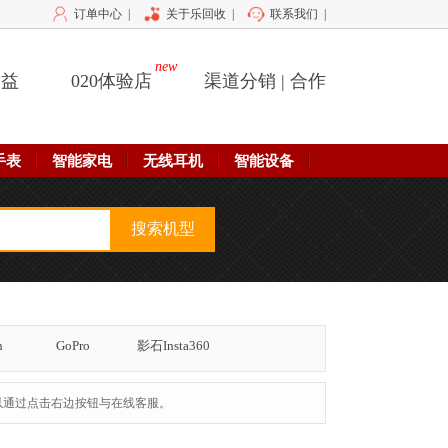
订单中心
|
关于乐回收
|
联系我们
|
new
公益
020体验店
渠道分销 | 合作
手表
智能家电
无线耳机
智能设备
h
GoPro
影石Insta360
以通过点击右边按钮与在线客服。