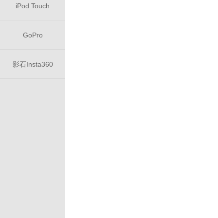
iPod Touch
GoPro
影石Insta360