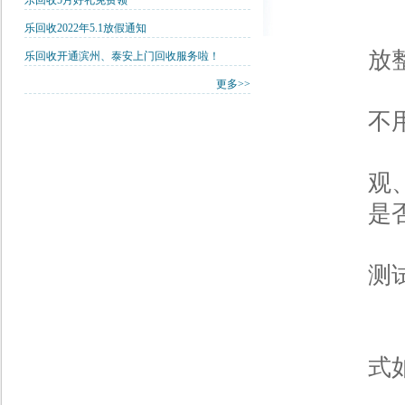
乐回收5月好礼免费领
2
乐回收2022年5.1放假通知
放
乐回收开通滨州、泰安上门回收服务啦！
更多>>
3
不
4
观
是
5
测
有
式
Te