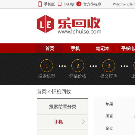
手机版
PAD版
官方小程序
Welcome to
首页
手机
笔记本
平板电
1
2
3
搜索机型
评估价格
提交订单
首页>>旧机回收
苹果
搜索结果分类
黑鲨
手机
金立