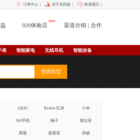
订单中心
|
关于乐回收
|
联系我们
|
new
公益
020体验店
渠道分销 | 合作
手表
智能家电
无线耳机
智能设备
iQOO
Redmi 红米
小米
360手机
锤子
努比亚
黑莓
诺基亚
华硕