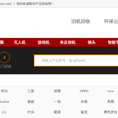
 lehuiso.com! 丨 国内权威数码产品回收网！
旧机回收
环保
脑
无人机
游戏机
单反相机
镜头
智能
4
上门回收
华为
三星
荣耀
OPPO
vivo
Realme
魅族
一加
乐视
美图
LG
中兴
酷派
索尼
摩托罗拉