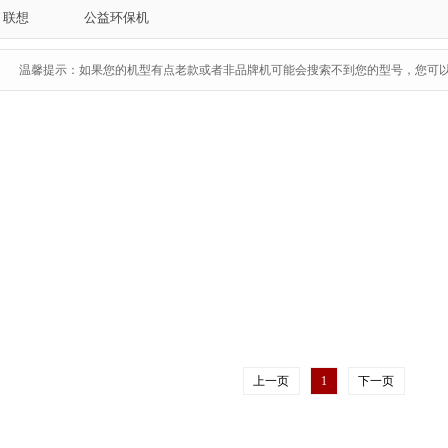
联想
公益环保机
温馨提示：如果您的机型有点老款或者非品牌机可能会搜索不到您的型号，您可
上一页
1
下一页