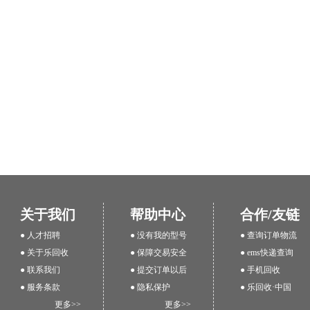
关于我们
帮助中心
合作/友链
● 人才招聘
● 没有我的型号
● 查询订单物流
● 关于乐回收
● 保障交易安全
● ems快递查询
● 联系我们
● 提交订单以后
● 手机回收
● 服务条款
● 隐私保护
● 乐回收·中国
更多>>
更多>>