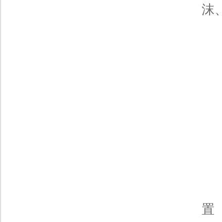
沫
机
置