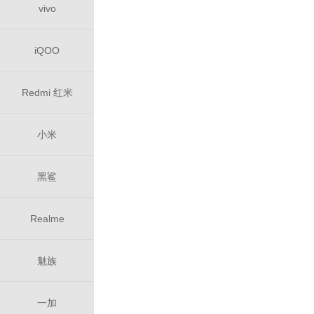
vivo
iQOO
Redmi 红米
小米
黑鲨
Realme
魅族
一加