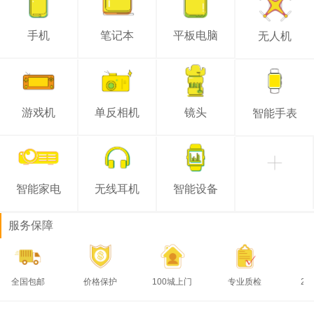
手机
笔记本
平板电脑
无人机
游戏机
单反相机
镜头
智能手表
荣耀 600 元气版
回收价：¥ 1600.00
153****9806
2026-08-07 12:50:24
苹果 iPhone 12
回收价：¥ 470.00
智能家电
无线耳机
智能设备
152****3111
2026-08-07 12:35:04
苹果 iPhone 12
回收价：¥ 530.00
服务保障
156****1794
2026-08-07 12:34:35
苹果 iPhone 12
回收价：¥ 640.00
全国包邮
价格保护
100城上门
专业质检
24h打款
132****1194
2026-08-07 12:34:13
苹果 iPhone 12
回收价：¥ 640.00