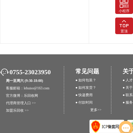
小程序
置顶
常见问题
关
0755-23023950
● 如何包装？
● 人
周一至周六 (9:30-18:00)
● 如何发货？
● 关
客服邮箱：lehuiso@163.com
● 快递费用
● 联
官方微博：
乐回收网
● 付款时间
● 服
代理商管理入口 >>
更多>>
加盟乐回收 >>