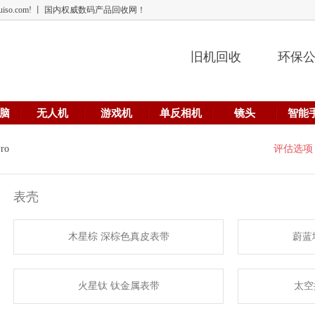
 lehuiso.com! 丨 国内权威数码产品回收网！
旧机回收
环保
脑
无人机
游戏机
单反相机
镜头
智能
ro
评估选项
表壳
木星棕 深棕色真皮表带
蔚蓝
火星钛 钛金属表带
太空