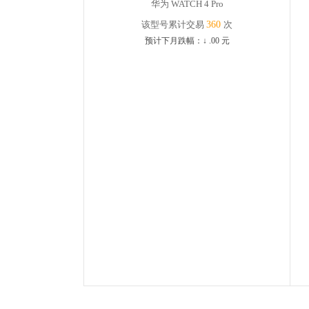
华为 WATCH 4 Pro
该型号累计交易
360
次
预计下月跌幅：
↓
.00
元