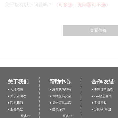
您平板有以下问题吗？
（可多选，无问题可不选）
关于我们
帮助中心
合作/友链
● 人才招聘
● 没有我的型号
● 查询订单物流
● 关于乐回收
● 保障交易安全
● ems快递查询
● 联系我们
● 提交订单以后
● 手机回收
● 服务条款
● 隐私保护
● 乐回收·中国
更多>>
更多>>