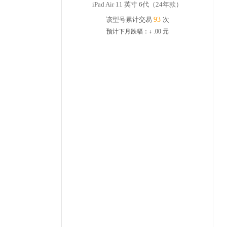
iPad Air 11 英寸 6代（24年款）
该型号累计交易
93
次
预计下月跌幅：
↓
.00
元