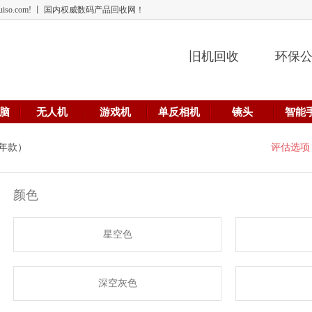
 lehuiso.com! 丨 国内权威数码产品回收网！
旧机回收
环保
脑
无人机
游戏机
单反相机
镜头
智能
24年款）
评估选项
颜色
星空色
深空灰色