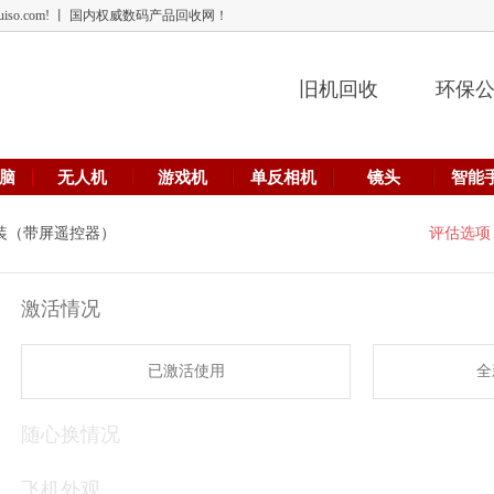
 lehuiso.com! 丨 国内权威数码产品回收网！
旧机回收
环保
脑
无人机
游戏机
单反相机
镜头
智能
畅飞套装（带屏遥控器）
评估选项
激活情况
已激活使用
全
随心换情况
飞机外观