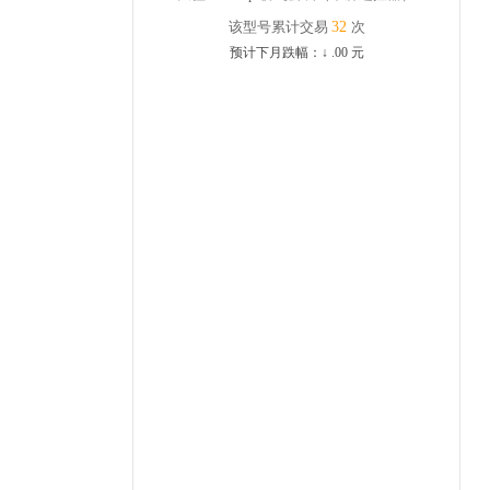
该型号累计交易
32
次
预计下月跌幅：
↓
.00
元