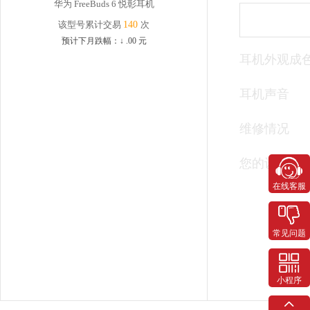
华为 FreeBuds 6 悦彰耳机
该型号累计交易
140
次
预计下月跌幅：
↓
.00
元
耳机外观成
耳机声音
维修情况
您的设备是
在线客服
常见问题
小程序