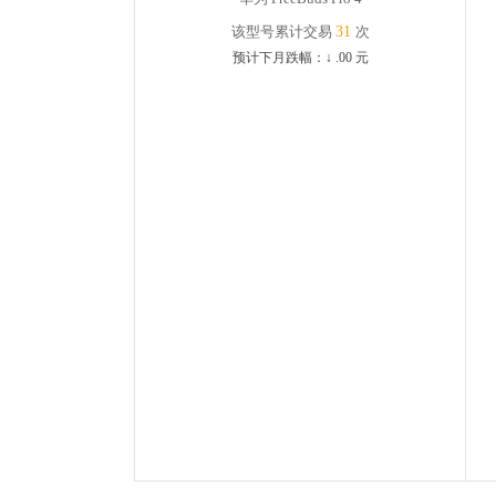
该型号累计交易
31
次
预计下月跌幅：
↓
.00
元