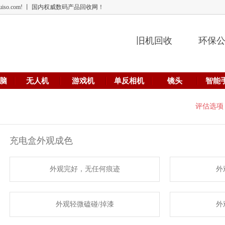
 lehuiso.com! 丨 国内权威数码产品回收网！
旧机回收
环保
脑
无人机
游戏机
单反相机
镜头
智能
评估选项
充电盒外观成色
外观完好，无任何痕迹
外
外观轻微磕碰/掉漆
外