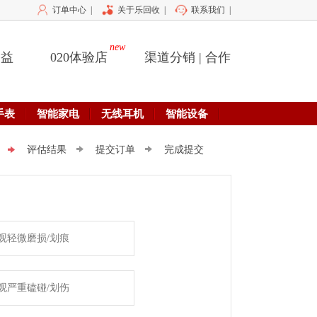
订单中心
|
关于乐回收
|
联系我们
|
new
公益
020体验店
渠道分销 | 合作
手表
智能家电
无线耳机
智能设备
评估结果
提交订单
完成提交
观轻微磨损/划痕
观严重磕碰/划伤