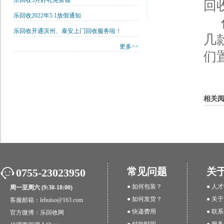
乐回收5月好礼免费领
回
乐回收2022年5.1放假通知
任
乐回收开通滨州、泰安上门回收服务啦！
几
更多>>
们
相关
常见问题
关
0755-23023950
● 如何包装？
● 人
周一至周六 (9:30-18:00)
● 如何发货？
● 关
客服邮箱：lehuiso@163.com
● 快递费用
● 联
官方微博：
乐回收网